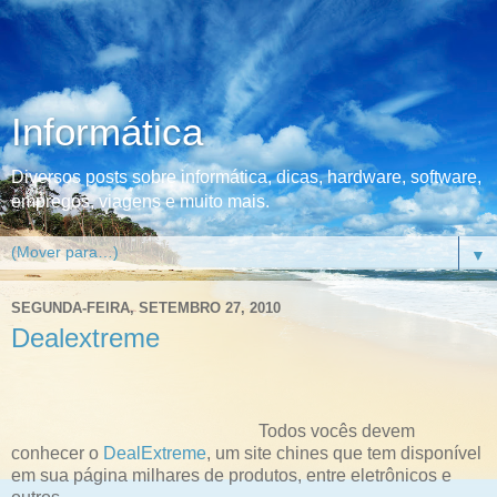
Informática
Diversos posts sobre informática, dicas, hardware, software,
empregos, viagens e muito mais.
▼
SEGUNDA-FEIRA, SETEMBRO 27, 2010
Dealextreme
Todos vocês devem
conhecer o
DealExtreme
, um site chines que tem disponível
em sua página milhares de produtos, entre eletrônicos e