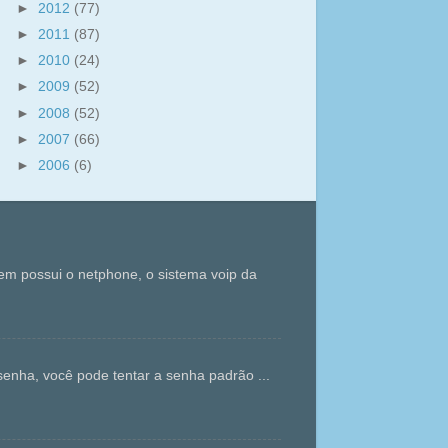
►
2012
(77)
►
2011
(87)
►
2010
(24)
►
2009
(52)
►
2008
(52)
►
2007
(66)
►
2006
(6)
m possui o netphone, o sistema voip da
enha, você pode tentar a senha padrão ...