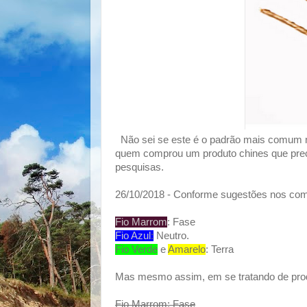
Não sei se este é o padrão mais comum ne
quem comprou um produto chines que preci
pesquisas.
26/10/2018 - Conforme sugestões nos comen
Fio Marrom
: Fase
Fio Azul
:
Neutro.
Fio Verde
e
Amarelo
: Terra
Mas mesmo assim, em se tratando de prod
Fio Marrom: Fase