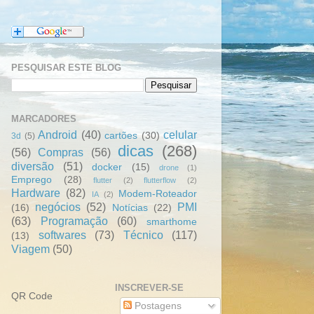
PESQUISAR ESTE BLOG
MARCADORES
Android
(40)
celular
cartões
(30)
3d
(5)
dicas
(268)
(56)
Compras
(56)
diversão
(51)
docker
(15)
drone
(1)
Emprego
(28)
flutter
(2)
flutterflow
(2)
Hardware
(82)
Modem-Roteador
IA
(2)
negócios
(52)
PMI
(16)
Notícias
(22)
(63)
Programação
(60)
smarthome
softwares
(73)
Técnico
(117)
(13)
Viagem
(50)
INSCREVER-SE
QR Code
Postagens