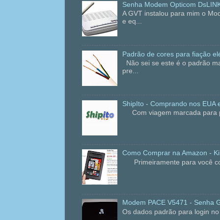
Senha Modem Opticom DsLIN
A GVT instalou para mim o Mo
e eq...
Padrão de cores para fiação elé
Não sei se este é o padrão ma
pre...
ShipIto - Comprando nos EUA e
Com viagem marcada para praia
Como Comprar na Amazon - Kin
Primeiramente para você compr
Modem PACE V5471 - Senha 
Os dados padrão para login 