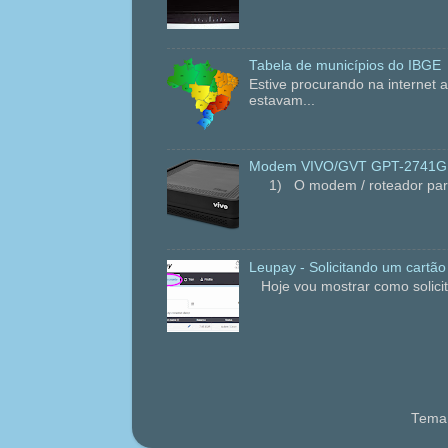
Tabela de municípios do IBGE
Estive procurando na internet
estavam...
Modem VIVO/GVT GPT-2741GNA
1) O modem / roteador para fi
Leupay - Solicitando um cartão
Hoje vou mostrar como solicit
Tema 