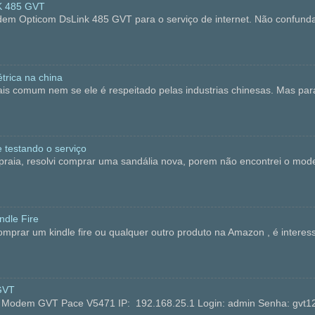
K 485 GVT
dem Opticom DsLink 485 GVT para o serviço de internet. Não confun
trica na china
is comum nem se ele é respeitado pelas industrias chinesas. Mas p
 testando o serviço
, resolvi comprar uma sandália nova, porem não encontrei o modelo 
dle Fire
ar um kindle fire ou qualquer outro produto na Amazon , é interess
GVT
no Modem GVT Pace V5471 IP: 192.168.25.1 Login: admin Senha: 