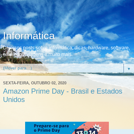
Informática
Diversos posts sobre informática, dicas, hardware, software,
empregos, viagens e muito mais.
▼
SEXTA-FEIRA, OUTUBRO 02, 2020
Amazon Prime Day - Brasil e Estados
Unidos