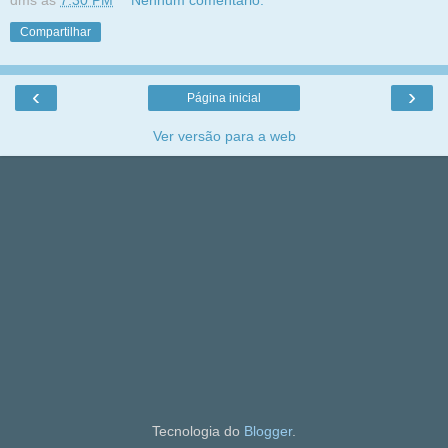
dms
às
7:30 PM
Nenhum comentário:
Compartilhar
‹
›
Página inicial
Ver versão para a web
Tecnologia do
Blogger
.