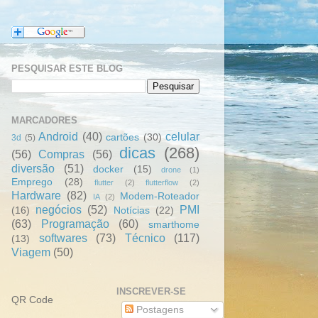
PESQUISAR ESTE BLOG
MARCADORES
Android
(40)
celular
cartões
(30)
3d
(5)
dicas
(268)
(56)
Compras
(56)
diversão
(51)
docker
(15)
drone
(1)
Emprego
(28)
flutter
(2)
flutterflow
(2)
Hardware
(82)
Modem-Roteador
IA
(2)
negócios
(52)
PMI
(16)
Notícias
(22)
(63)
Programação
(60)
smarthome
softwares
(73)
Técnico
(117)
(13)
Viagem
(50)
INSCREVER-SE
QR Code
Postagens