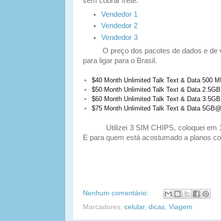
sem cobrar frete.
Vendedor 1
Vendedor 2
Vendedor 3
O preço dos pacotes de dados e de voz
para ligar para o Brasil.
$40 Month Unlimited Talk Text & Data 500
$50 Month Unlimited Talk Text & Data 2.5
$60 Month Unlimited Talk Text & Data 3.5
$75 Month Unlimited Talk Text & Data 5GB
Utilizei 3 SIM CHIPS, coloquei em 1 o 
E para quem está acostumado a planos co
Nenhum comentário:
Marcadores:
celular
,
dicas
,
Viagem