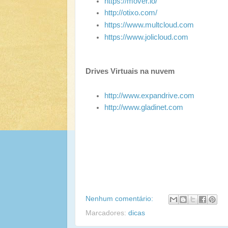
https://mover.io/
http://otixo.com/
https://www.multcloud.com
https://www.jolicloud.com
Drives Virtuais na nuvem
http://www.expandrive.com
http://www.gladinet.com
Nenhum comentário:
Marcadores:
dicas