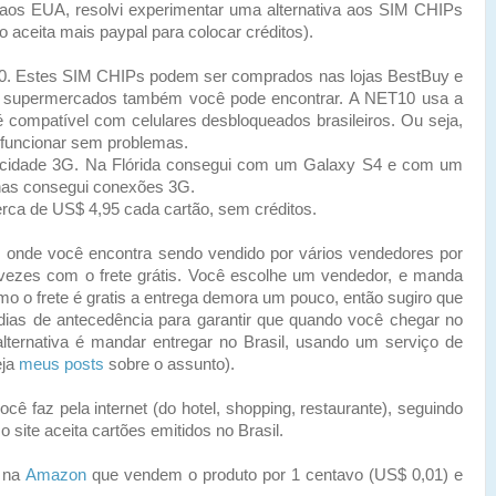
os EUA, resolvi experimentar uma alternativa aos SIM CHIPs
ão aceita mais paypal para colocar créditos).
Estes SIM CHIPs podem ser comprados nas lojas BestBuy e
u supermercados também você pode encontrar. A NET10 usa a
é compatível com celulares desbloqueados brasileiros. Ou seja,
á funcionar sem problemas.
dade 3G. Na Flórida consegui com um Galaxy S4 e com um
nas consegui conexões 3G.
ca de US$ 4,95 cada cartão, sem créditos.
, onde você encontra sendo vendido por vários vendedores por
vezes com o frete grátis. Você escolhe um vendedor, e manda
mo o frete é gratis a entrega demora um pouco, então sugiro que
ias de antecedência para garantir que quando você chegar no
ternativa é mandar entregar no Brasil, usando um serviço de
eja
meus posts
sobre o assunto).
faz pela internet (do hotel, shopping, restaurante), seguindo
o site aceita cartões emitidos no Brasil.
 na
Amazon
que vendem o produto por 1 centavo (US$ 0,01) e