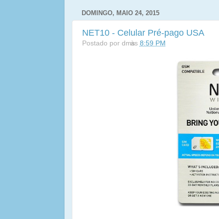
DOMINGO, MAIO 24, 2015
NET10 - Celular Pré-pago USA
Postado por
dms
às
8:59 PM