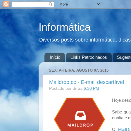
Informática
Diversos posts sobre informática, dica
Início
Links Patrocinados
Sugest
SEXTA-FEIRA, AGOSTO 07, 2015
Maildrop.cc - E-mail descartável
Postado por
dms
às
6:30 PM
Hoje desc
Sabe qua
confia e 
O
MailDr