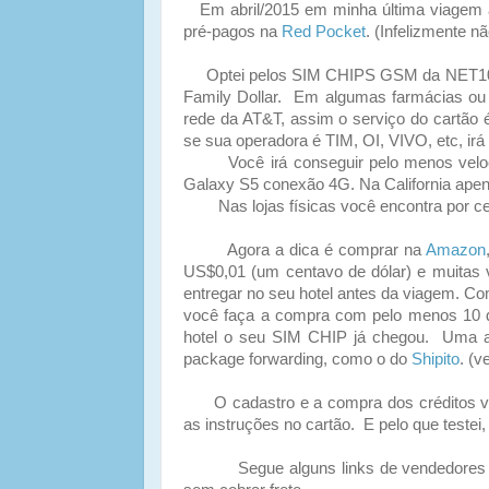
Em abril/2015 em minha última viagem a
pré-pagos na
Red Pocket
. (Infelizmente n
Optei pelos SIM CHIPS GSM da NET10. 
Family Dollar. Em algumas farmácias o
rede da AT&T, assim o serviço do cartão 
se sua operadora é TIM, OI, VIVO, etc, ir
Você irá conseguir pelo menos veloci
Galaxy S5 conexão 4G. Na California ape
Nas lojas físicas você encontra por cer
Agora a dica é comprar na
Amazon
US$0,01 (um centavo de dólar) e muitas 
entregar no seu hotel antes da viagem. Co
você faça a compra com pelo menos 10 d
hotel o seu SIM CHIP já chegou. Uma al
package forwarding, como o do
Shipito
. (v
O cadastro e a compra dos créditos você 
as instruções no cartão. E pelo que testei, 
Segue alguns links de vendedores