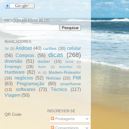
PESQUISAR ESTE BLOG
MARCADORES
Android
(40)
celular
cartões
(30)
3d
(5)
dicas
(268)
(56)
Compras
(56)
diversão
(51)
docker
(15)
drone
(1)
Emprego
(28)
flutter
(2)
flutterflow
(2)
Hardware
(82)
Modem-Roteador
IA
(2)
negócios
(52)
PMI
(16)
Notícias
(22)
(63)
Programação
(60)
smarthome
softwares
(73)
Técnico
(117)
(13)
Viagem
(50)
INSCREVER-SE
QR Code
Postagens
Comentários