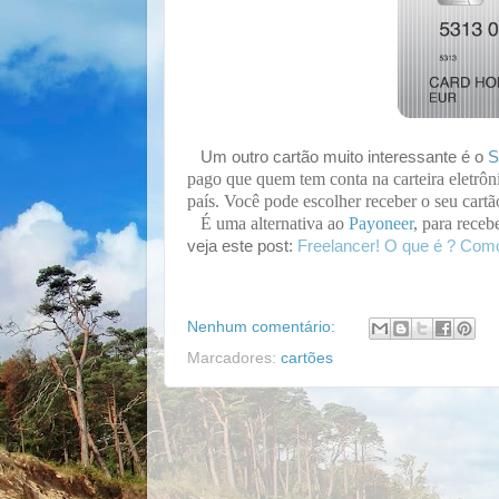
Um outro cartão muito interessante é o
S
pago que quem tem conta na carteira eletrô
país. Você pode escolher receber o seu car
É uma alternativa ao
Payoneer
, para receb
Freelancer! O que é ? Com
veja este post:
Nenhum comentário:
Marcadores:
cartões