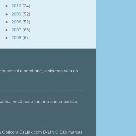
►
2010
(24)
►
2009
(52)
►
2008
(52)
►
2007
(66)
►
2006
(6)
m possui o netphone, o sistema voip da
enha, você pode tentar a senha padrão ...
da Opticom DsLink com D-LINK. São marcas