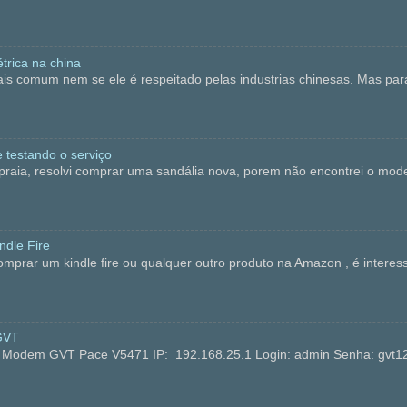
trica na china
is comum nem se ele é respeitado pelas industrias chinesas. Mas p
 testando o serviço
, resolvi comprar uma sandália nova, porem não encontrei o modelo 
dle Fire
ar um kindle fire ou qualquer outro produto na Amazon , é interess
GVT
no Modem GVT Pace V5471 IP: 192.168.25.1 Login: admin Senha: 