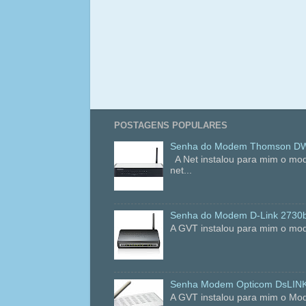
POSTAGENS POPULARES
Senha do Modem Thomson DWG
A Net instalou para mim o mo
net...
Senha do Modem D-Link 2730
A GVT instalou para mim o mod
Senha Modem Opticom DsLIN
A GVT instalou para mim o Mo