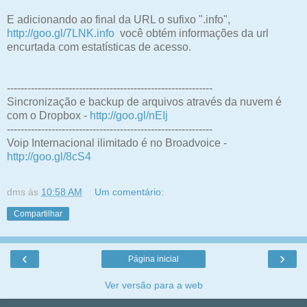
E adicionando ao final da URL o sufixo ".info",
http://goo.gl/7LNK.info
você obtém informações da url
encurtada com estatísticas de acesso.
------------------------------------------------------------
Sincronização e backup de arquivos através da nuvem é
com o Dropbox -
http://goo.gl/nEIj
------------------------------------------------------------
Voip Internacional ilimitado é no Broadvoice -
http://goo.gl/8cS4
dms
às
10:58 AM
Um comentário:
Compartilhar
‹
›
Página inicial
Ver versão para a web