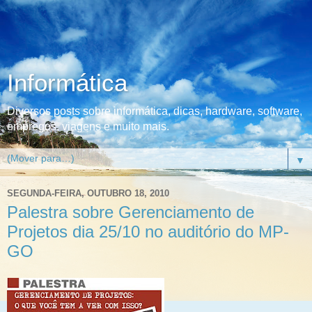
Informática
Diversos posts sobre informática, dicas, hardware, software,
empregos, viagens e muito mais.
▼
SEGUNDA-FEIRA, OUTUBRO 18, 2010
Palestra sobre Gerenciamento de
Projetos dia 25/10 no auditório do MP-
GO