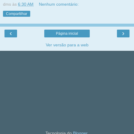
dms
às
6:30 AM
Nenhum comentário:
Compartilhar
‹
›
Página inicial
Ver versão para a web
Tecnologia do
Blogger
.