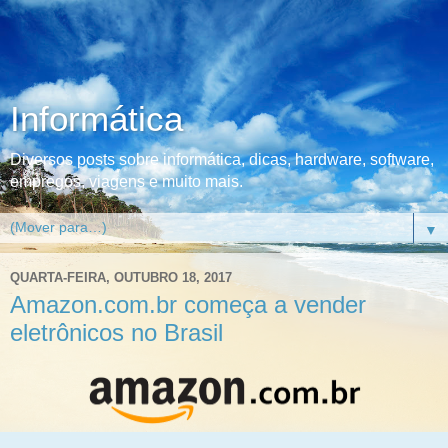
Informática
Diversos posts sobre informática, dicas, hardware, software,
empregos, viagens e muito mais.
▼
QUARTA-FEIRA, OUTUBRO 18, 2017
Amazon.com.br começa a vender
eletrônicos no Brasil