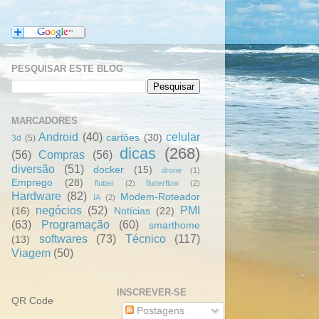
PESQUISAR ESTE BLOG
MARCADORES
Android
(40)
celular
cartões
(30)
3d
(5)
dicas
(268)
(56)
Compras
(56)
diversão
(51)
docker
(15)
drone
(1)
Emprego
(28)
flutter
(2)
flutterflow
(2)
Hardware
(82)
Modem-Roteador
IA
(2)
negócios
(52)
PMI
(16)
Notícias
(22)
(63)
Programação
(60)
smarthome
softwares
(73)
Técnico
(117)
(13)
Viagem
(50)
INSCREVER-SE
QR Code
Postagens