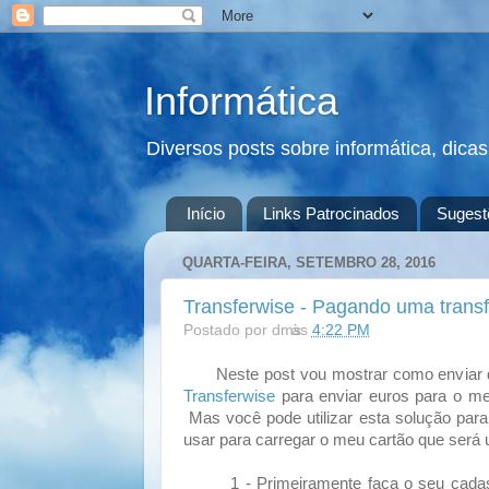
Informática
Diversos posts sobre informática, dica
Início
Links Patrocinados
Sugest
QUARTA-FEIRA, SETEMBRO 28, 2016
Transferwise - Pagando uma trans
Postado por
dms
às
4:22 PM
Neste post vou mostrar como enviar din
Transferwise
para enviar euros para o m
Mas você pode utilizar esta solução para
usar para carregar o meu cartão que será u
1 - Primeiramente faça o seu cadast