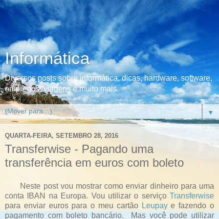
Informática
Diversos posts sobre informática, dicas, hardware, software,
empregos, viagens e muito mais.
▼
QUARTA-FEIRA, SETEMBRO 28, 2016
Transferwise - Pagando uma
transferência em euros com boleto
Neste post vou mostrar como enviar dinheiro para uma
conta IBAN na Europa. Vou utilizar o serviço
Transferwise
para enviar euros para o meu cartão
Leupay
e fazendo o
pagamento com boleto bancário. Mas você pode utilizar