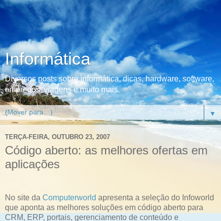
Informática
Diversos posts sobre informática, dicas, hardware, software,
empregos, viagens e muito mais.
▼
TERÇA-FEIRA, OUTUBRO 23, 2007
Código aberto: as melhores ofertas em
aplicações
No site da
Computerworld
apresenta a seleção do Infoworld
que aponta as melhores soluções em código aberto para
CRM, ERP, portais, gerenciamento de conteúdo e