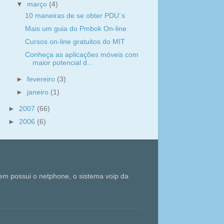
▼
março
(4)
10 maneiras de se obter PDU´s
Mais um guia do Pmbok On-line
Cursos on-line gratuitos do MIT
Conheça as aplicações móveis com
maior potencial d...
►
fevereiro
(3)
►
janeiro
(1)
►
2007
(66)
►
2006
(6)
m possui o netphone, o sistema voip da