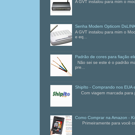
A GVT instalou para mim o mod
Senha Modem Opticom DsLIN
A GVT instalou para mim o Mo
e eq...
Padrão de cores para fiação elé
Não sei se este é o padrão ma
pre...
ShipIto - Comprando nos EUA e
Com viagem marcada para praia
Como Comprar na Amazon - Kin
Primeiramente para você compr