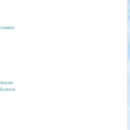
creation
ciences
 Science