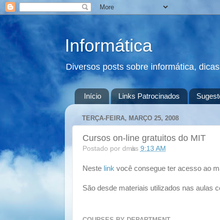
Informática
Diversos posts sobre informática, dica
Início
Links Patrocinados
Sugest
TERÇA-FEIRA, MARÇO 25, 2008
Cursos on-line gratuitos do MIT
Postado por
dms
às
9:13 AM
Neste
link
você consegue ter acesso ao mat
São desde materiais utilizados nas aulas 
COURSES BY DEPARTMENT