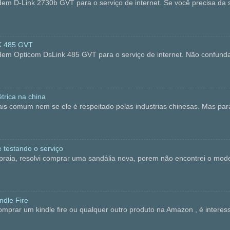
em D-Link 2730b GVT para o serviço de internet. Se você precisa da s
K 485 GVT
dem Opticom DsLink 485 GVT para o serviço de internet. Não confun
trica na china
is comum nem se ele é respeitado pelas industrias chinesas. Mas p
 testando o serviço
, resolvi comprar uma sandália nova, porem não encontrei o modelo 
dle Fire
ar um kindle fire ou qualquer outro produto na Amazon , é interess