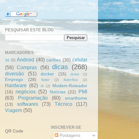
PESQUISAR ESTE BLOG
MARCADORES
Android
(40)
celular
cartões
(30)
3d
(5)
dicas
(268)
(56)
Compras
(56)
diversão
(51)
docker
(15)
drone
(1)
Emprego
(28)
flutter
(2)
flutterflow
(2)
Hardware
(82)
Modem-Roteador
IA
(2)
negócios
(52)
PMI
(16)
Notícias
(22)
(63)
Programação
(60)
smarthome
softwares
(73)
Técnico
(117)
(13)
Viagem
(50)
INSCREVER-SE
QR Code
Postagens