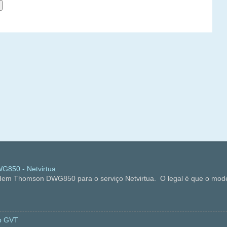
850 - Netvirtua
dem Thomson DWG850 para o serviço Netvirtua. O legal é que o mode
b GVT