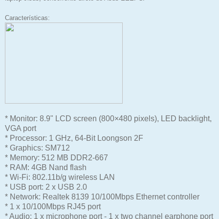
Características:
* Monitor: 8.9" LCD screen (800×480 pixels), LED backlight,
VGA port
* Processor: 1 GHz, 64-Bit Loongson 2F
* Graphics: SM712
* Memory: 512 MB DDR2-667
* RAM: 4GB Nand flash
* Wi-Fi: 802.11b/g wireless LAN
* USB port: 2 x USB 2.0
* Network: Realtek 8139 10/100Mbps Ethernet controller
* 1 x 10/100Mbps RJ45 port
* Audio: 1 x microphone port - 1 x two channel earphone port