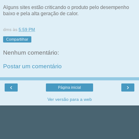
Alguns sites estão criticando o produto pelo desempenho
baixo e pela alta geração de calor.
dms
às
5:59 PM
Compartilhar
Nenhum comentário:
Postar um comentário
‹
›
Página inicial
Ver versão para a web