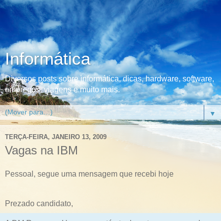
Informática
Diversos posts sobre informática, dicas, hardware, software,
empregos, viagens e muito mais.
▼
TERÇA-FEIRA, JANEIRO 13, 2009
Vagas na IBM
Pessoal, segue uma mensagem que recebi hoje
Prezado candidato,