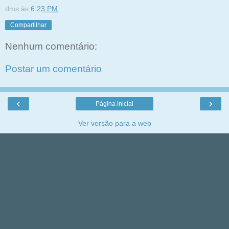
dms
às
6:23 PM
Compartilhar
Nenhum comentário:
Postar um comentário
‹
›
Página inicial
Ver versão para a web