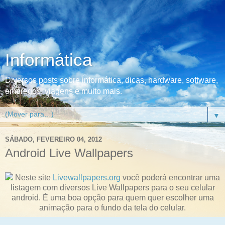
Informática
Diversos posts sobre informática, dicas, hardware, software,
empregos, viagens e muito mais.
▼
SÁBADO, FEVEREIRO 04, 2012
Android Live Wallpapers
Neste site
Livewallpapers.org
você poderá encontrar uma
listagem com diversos Live Wallpapers para o seu celular
android. É uma boa opção para quem quer escolher uma
animação para o fundo da tela do celular.