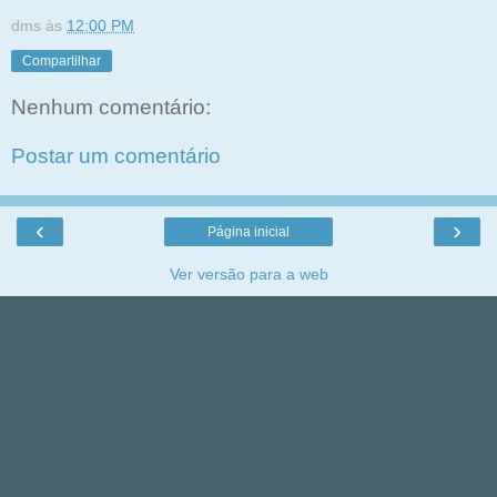
dms
às
12:00 PM
Compartilhar
Nenhum comentário:
Postar um comentário
‹
›
Página inicial
Ver versão para a web