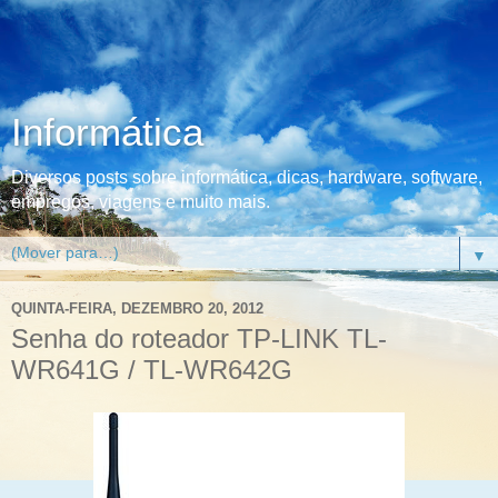
Informática
Diversos posts sobre informática, dicas, hardware, software,
empregos, viagens e muito mais.
▼
QUINTA-FEIRA, DEZEMBRO 20, 2012
Senha do roteador TP-LINK TL-
WR641G / TL-WR642G