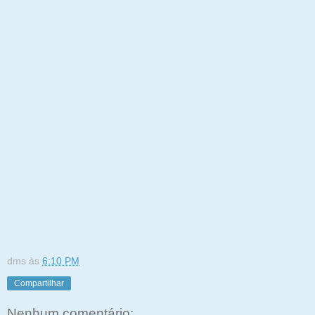
dms
às
6:10 PM
Compartilhar
Nenhum comentário: