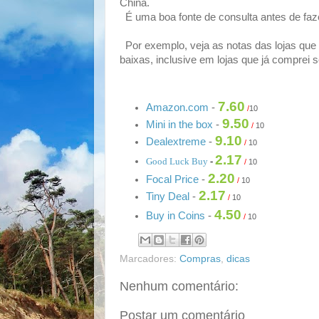
China.
É uma boa fonte de consulta antes de fa
Por exemplo, veja as notas das lojas que 
baixas, inclusive em lojas que já comprei
7.60
Amazon.com
-
/
10
9.50
Mini in the box
-
/
10
9.10
Dealextreme
-
/
10
0
2.17
Good Luck Buy
-
/
10
0
2.20
Focal Price
-
/
10
2.17
Tiny Deal
-
/
10
0
4.50
Buy in Coins
-
/
10
Marcadores:
Compras
,
dicas
Nenhum comentário:
Postar um comentário