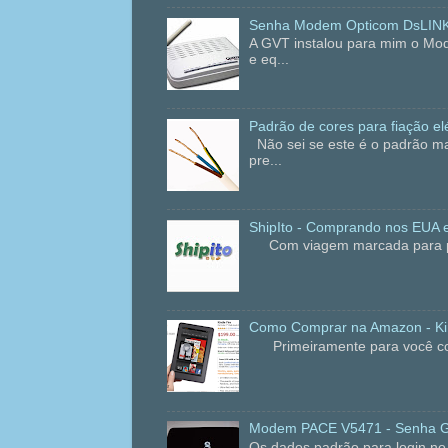
Senha Modem Opticom DsLIN
A GVT instalou para mim o Mo
e eq...
Padrão de cores para fiação elé
Não sei se este é o padrão ma
pre...
ShipIto - Comprando nos EUA e
Com viagem marcada para praia
Como Comprar na Amazon - Kin
Primeiramente para você compr
Modem PACE V5471 - Senha 
Os dados padrão para login 