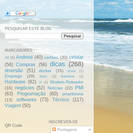
PESQUISAR ESTE BLOG
MARCADORES
Android
(40)
celular
cartões
(30)
3d
(5)
dicas
(268)
(56)
Compras
(56)
diversão
(51)
docker
(15)
drone
(1)
Emprego
(28)
flutter
(2)
flutterflow
(2)
Hardware
(82)
Modem-Roteador
IA
(2)
negócios
(52)
PMI
(16)
Notícias
(22)
(63)
Programação
(60)
smarthome
softwares
(73)
Técnico
(117)
(13)
Viagem
(50)
INSCREVER-SE
QR Code
Postagens