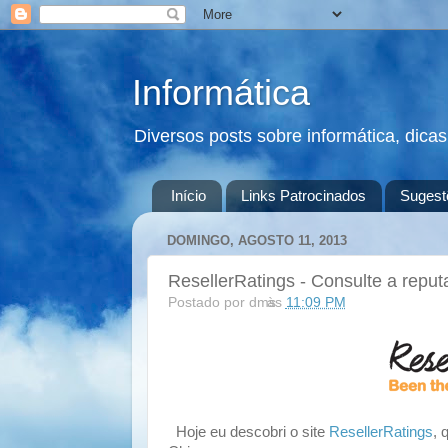
Informática
Diversos posts sobre informática, dica
Início
Links Patrocinados
Sugest
DOMINGO, AGOSTO 11, 2013
ResellerRatings - Consulte a reputa
Postado por
dms
às
11:09 PM
Hoje eu descobri o site
ResellerRatings
, 