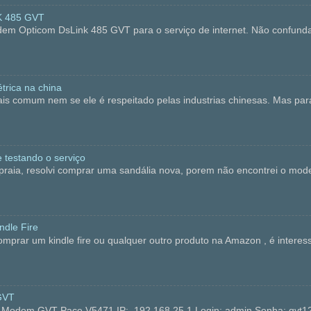
K 485 GVT
dem Opticom DsLink 485 GVT para o serviço de internet. Não confun
trica na china
is comum nem se ele é respeitado pelas industrias chinesas. Mas p
 testando o serviço
, resolvi comprar uma sandália nova, porem não encontrei o modelo 
dle Fire
ar um kindle fire ou qualquer outro produto na Amazon , é interess
GVT
no Modem GVT Pace V5471 IP: 192.168.25.1 Login: admin Senha: 