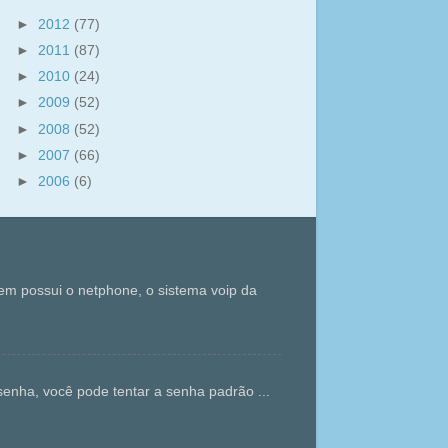
►
2012
(77)
►
2011
(87)
►
2010
(24)
►
2009
(52)
►
2008
(52)
►
2007
(66)
►
2006
(6)
m possui o netphone, o sistema voip da
enha, você pode tentar a senha padrão ...