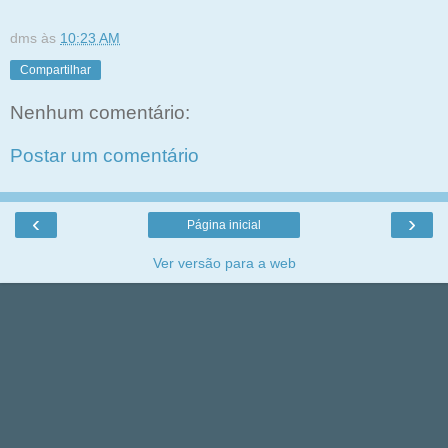
dms
às
10:23 AM
Compartilhar
Nenhum comentário:
Postar um comentário
‹
›
Página inicial
Ver versão para a web