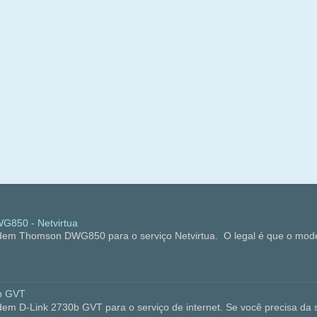
850 - Netvirtua
dem Thomson DWG850 para o serviço Netvirtua. O legal é que o mode
b GVT
em D-Link 2730b GVT para o serviço de internet. Se você precisa da s