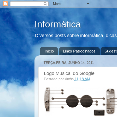
Informática
Diversos posts sobre informática, dica
Início
Links Patrocinados
Sugest
TERÇA-FEIRA, JUNHO 14, 2011
Logo Musical do Google
Postado por
dms
às
11:18 AM