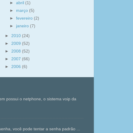
►
abril
(1)
►
março
(5)
►
fevereiro
(2)
►
janeiro
(7)
►
2010
(24)
►
2009
(52)
►
2008
(52)
►
2007
(66)
►
2006
(6)
m possui o netphone, o sistema voip da
enha, você pode tentar a senha padrão ...