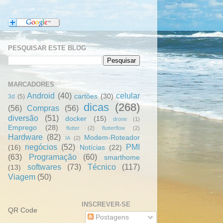
PESQUISAR ESTE BLOG
MARCADORES
Android
(40)
celular
cartões
(30)
3d
(5)
dicas
(268)
(56)
Compras
(56)
diversão
(51)
docker
(15)
drone
(1)
Emprego
(28)
flutter
(2)
flutterflow
(2)
Hardware
(82)
Modem-Roteador
IA
(2)
negócios
(52)
PMI
(16)
Notícias
(22)
(63)
Programação
(60)
smarthome
softwares
(73)
Técnico
(117)
(13)
Viagem
(50)
INSCREVER-SE
QR Code
Postagens