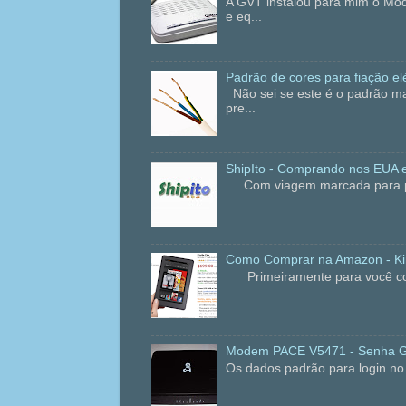
A GVT instalou para mim o Mo
e eq...
Padrão de cores para fiação elé
Não sei se este é o padrão ma
pre...
ShipIto - Comprando nos EUA e
Com viagem marcada para praia
Como Comprar na Amazon - Kin
Primeiramente para você compr
Modem PACE V5471 - Senha 
Os dados padrão para login 