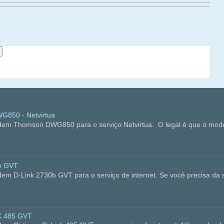
850 - Netvirtua
dem Thomson DWG850 para o serviço Netvirtua. O legal é que o mode
b GVT
em D-Link 2730b GVT para o serviço de internet. Se você precisa da s
K 485 GVT