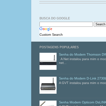
BUSCA DO GOOGLE
Custom Search
POSTAGENS POPULARES
Senha do Modem Thomson DWG
A Net instalou para mim o mo
net...
Senha do Modem D-Link 2730
A GVT instalou para mim o mod
Senha Modem Opticom DsLIN