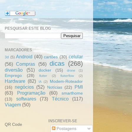
PESQUISAR ESTE BLOG
MARCADORES
Android
(40)
celular
cartões
(30)
3d
(5)
dicas
(268)
(56)
Compras
(56)
diversão
(51)
docker
(15)
drone
(1)
Emprego
(28)
flutter
(2)
flutterflow
(2)
Hardware
(82)
Modem-Roteador
IA
(2)
negócios
(52)
PMI
(16)
Notícias
(22)
(63)
Programação
(60)
smarthome
softwares
(73)
Técnico
(117)
(13)
Viagem
(50)
INSCREVER-SE
QR Code
Postagens