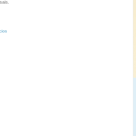
sais.
cios