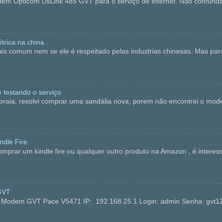
dem Opticom DsLink 485 GVT para o serviço de internet. Não confun
trica na china
is comum nem se ele é respeitado pelas industrias chinesas. Mas p
 testando o serviço
, resolvi comprar uma sandália nova, porem não encontrei o modelo 
dle Fire
ar um kindle fire ou qualquer outro produto na Amazon , é interess
GVT
no Modem GVT Pace V5471 IP: 192.168.25.1 Login: admin Senha: 