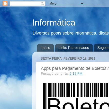
Informática
Diversos posts sobre informática, dica
Início
Links Patrocinados
Sugest
SEXTA-FEIRA, FEVEREIRO 19, 2021
Apps para Pagamento de Boletos /
Postado por
dms
às
2:18 PM