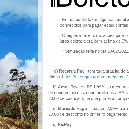
Então resolvi fazer algumas simula
conhecidos para pagar estas contas 
Cheguei a fazer simulações para o 
juros cobrada era bem acima de 3%
* Simulação feita no dia 19/02/2021
a)
Recarga Pay
- tem taxa gratuita de
bônus.
https://recargapay.com.br/r/danst
b)
Ame
- Taxa de R$ 1,99% ao mês, mas
de condomínio ou aluguel limitados a R$ 5
10,00 de cashback na sua primeira compr
c)
Mercado Pago
- Taxa de 2,99% para
10,00 de desconto no primeiro pagamento
d)
PicPay