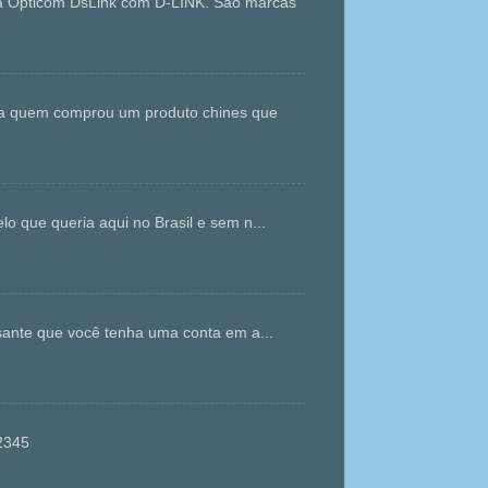
da Opticom DsLink com D-LINK. São marcas
ara quem comprou um produto chines que
que queria aqui no Brasil e sem n...
ante que você tenha uma conta em a...
gvt12345