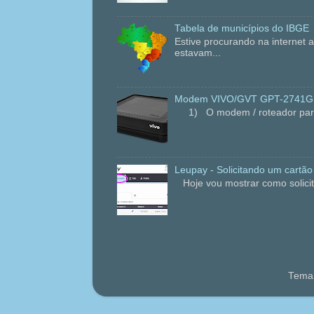
Tabela de municípios do IBGE
Estive procurando na internet
estavam...
Modem VIVO/GVT GPT-2741GNA
1) O modem / roteador para fi
Leupay - Solicitando um cartão
Hoje vou mostrar como solicit
Tema 